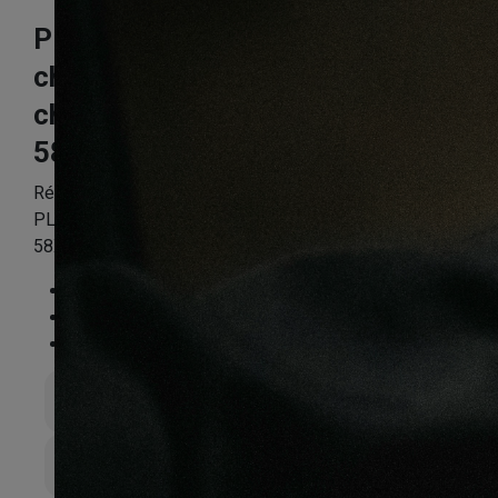
Plinthe mdf
chataignier
chardonnay
58X19X2400mm
Référence:
KNPLIPPN4714
PLINTHE MDF CHATAIGNIER CHARDONNAY
58X19X2400
Essence
:
Composite
Finition
:
Stratifié
Compatible sol chauffant
:
Non
Épaisseur totale
19mm
Largeur de lame
58mm