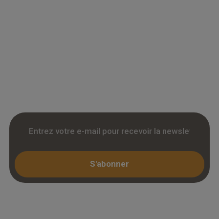
Grossiste en parquet pour professionnels :
accedez a des tarifs remises sur le chene
massif, contrecollé et stratifie. Stock reel,
livraison chantier et retrait 3h. Inscription avec
KBIS.
S'abonner
Espace professionnel