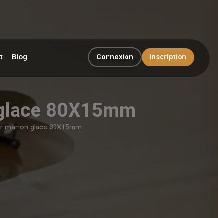
t
Blog
Connexion
Inscription
n glace 80X15mm
yer marron glace 80X15mm