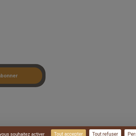
Mon compte /
Connexion
: accedez a
Créer un compte (KBIS)
ntrecollé et
etrait 3h.
abonner
Tout accepter
Tout refuser
Per
 vous souhaitez activer