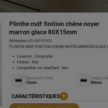
Plinthe mdf finition chêne noyer
marron glace 80X15mm
Référence:
APLINPP5003
PLINTHE MDF FINITION CHENE NOYER MARRON GLACE 8
Essence
:
Composite
Finition
:
Non
Compatible sol chauffant
:
Non
Épaisseur totale
Largeur d
15mm
80mm
CARACTÉRISTIQUES