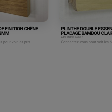
F FINITION CHÊNE
PLINTHE DOUBLE ESSE
12MM
PLACAGE BAMBOU CLAI
80X15X2500MM
APLINPP16026
pour voir les prix.
Connectez-vous pour voir les pr
Espace
professionnel