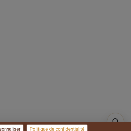
Blog
Conditions générales de
vente
Contact
Politique de
confidentialité
L’engagement
d’Overparquet pour la
préservation des forêts
Qui sommes-nous ?
+33 7 49 58 67 70
sonnaliser
Politique de confidentialité