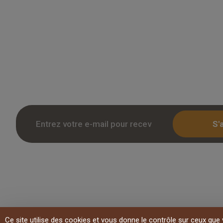
Grossiste en parquet pour professionnels 
des tarifs remises sur le chene massif, co
stratifie. Stock reel, livraison chantier et r
Inscription avec KBIS.
S'
Copyright 2026 Overparquet
Ce site utilise des cookies et vous donne le contrôle sur ceux que