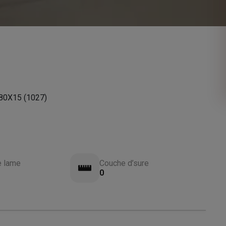
0X15 (1027)
e lame
Couche d’sure
0