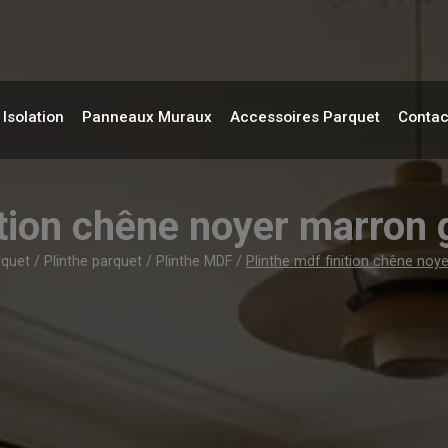
Isolation
Panneaux Muraux
Accessoires Parquet
Contac
nition chêne noyer marro
rquet
/
Plinthe parquet
/
Plinthe MDF
/
Plinthe mdf finition chêne no