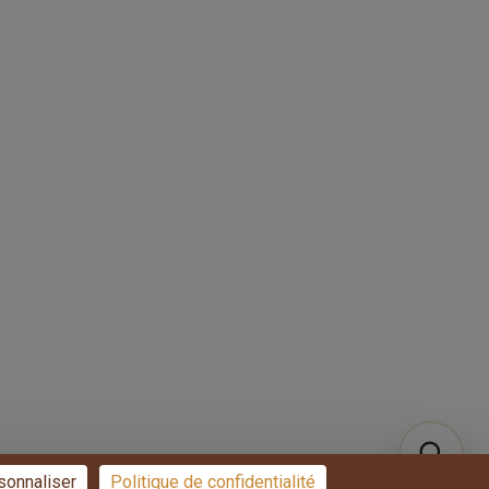
Blog
Conditions générales de
vente
Contact
Politique de
confidentialité
L’engagement
d’Overparquet pour la
préservation des forêts
Qui sommes-nous ?
+33 7 49 58 67 70
sonnaliser
Politique de confidentialité