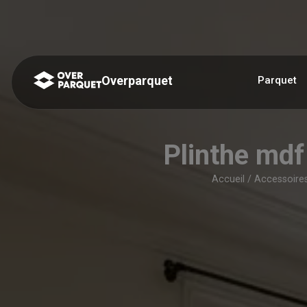
Panneau de gestion des cookies
Overparquet
Parquet
Plinthe md
Accueil
/
Accessoire