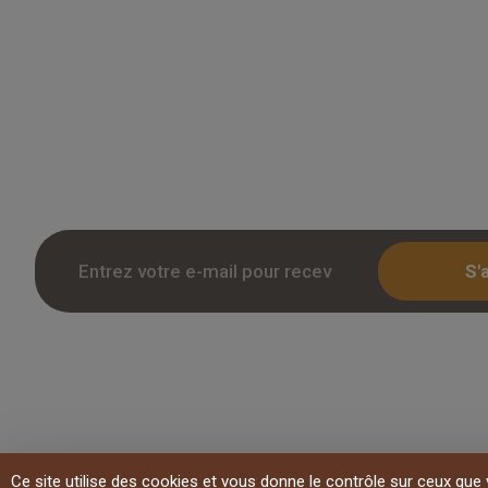
Grossiste en parquet pour professionnels 
des tarifs remises sur le chene massif, co
stratifie. Stock reel, livraison chantier et r
Inscription avec KBIS.
S'
Copyright 2026 Overparquet
Ce site utilise des cookies et vous donne le contrôle sur ceux que