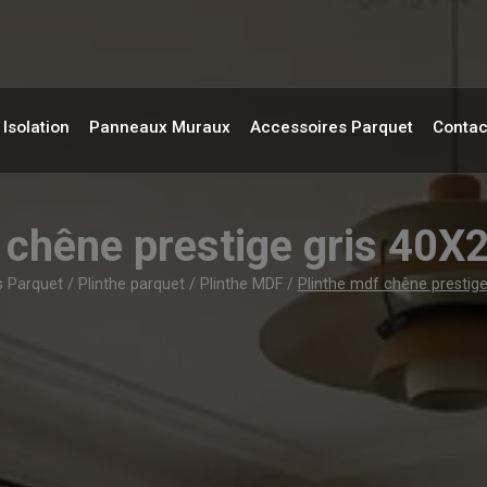
Isolation
Panneaux Muraux
Accessoires Parquet
Contac
f chêne prestige gris 4
s Parquet
/
Plinthe parquet
/
Plinthe MDF
/
Plinthe mdf chêne presti