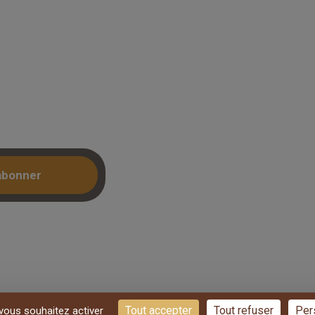
Mon compte /
Connexion
: accedez a
Créer un compte (KBIS)
ntrecollé et
etrait 3h.
abonner
Tout accepter
Tout refuser
Per
 vous souhaitez activer