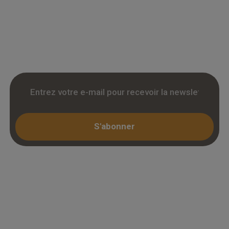
accedez a des tarifs remises sur le chene
massif, contrecollé et stratifie. Stock reel,
livraison chantier et retrait 3h. Inscription avec
KBIS.
S'abonner
Espace professionnel
Mon compte / Connexion
Créer un compte (KBIS)