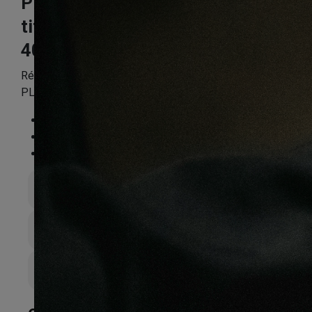
Plinthe mdf gala
titane
40X22X2400mm
Référence:
KNPLIPPN4785
PLINTHE MDF GALA TITANE 40X22X2400
Essence
:
Composite
Finition
:
Stratifié
Compatible sol chauffant
:
Non
Épaisseur totale
22mm
Largeur de lame
40mm
Couche d’sure
0