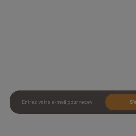
Grossiste en parquet pour professionnels 
des tarifs remises sur le chene massif, co
stratifie. Stock reel, livraison chantier et r
Inscription avec KBIS.
S'