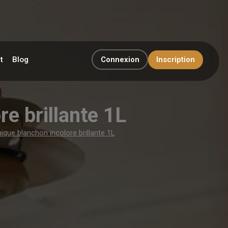
t
Blog
Connexion
Inscription
re brillante 1L
nique blanchon incolore brillante 1L