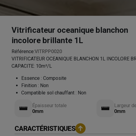
Vitrificateur oceanique blanchon
incolore brillante 1L
Référence:
VITRPP0020
VITRIFICATEUR OCEANIQUE BLANCHON 1L INCOLORE B
CAPACITE: 10m²/L
Essence
:
Composite
Finition
:
Non
Compatible sol chauffant
:
Non
Épaisseur totale
Largeur d
0mm
0mm
CARACTÉRISTIQUES