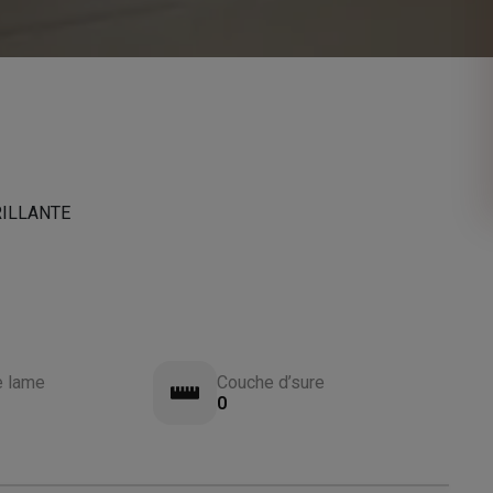
RILLANTE
e lame
Couche d’sure
0