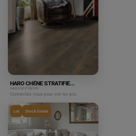
HARO CHÊNE STRATIFIÉ
BERGAMO 2.49M²
HARO5PP38749
Connectez-vous pour voir les prix.
Lot
Stock limité