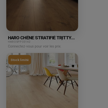
HARO CHÊNE STRATIFIÉ TRITTY
GRAN VIA PORTLAND FUMÉ
HARO5PP33142
2.68M²
Connectez-vous pour voir les prix.
Stock limité