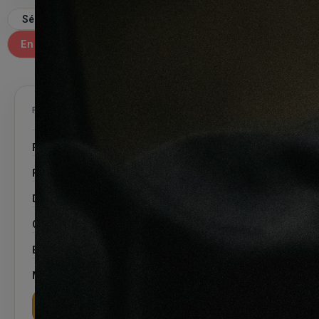
Trier par
En promotion
29 produits
FILTRER LES PRODUITS
Prix
Finition
Dimension
Couleur
Essence
Motif
Appliquer les filtres