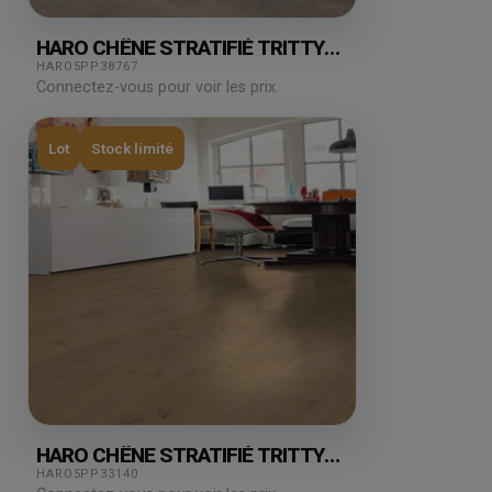
HARO CHÊNE STRATIFIÉ TRITTY
GRAN VIA BERGAMO CARBON
HARO5PP38767
5.36M²
Connectez-vous pour voir les prix.
Lot
Stock limité
HARO CHÊNE STRATIFIÉ TRITTY
GRAN VIA PORTLAND 10.72M²
HARO5PP33140