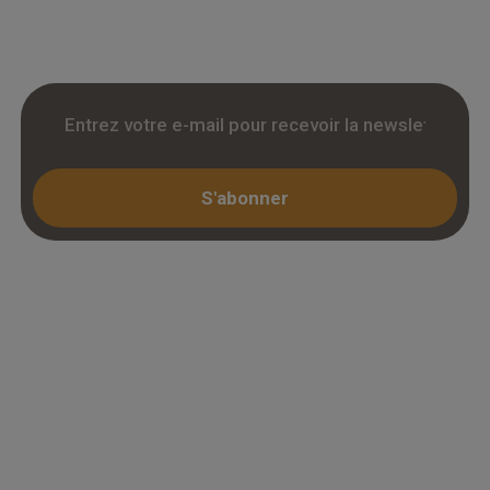
KBIS.
S'abonner
Espace professionnel
Mon compte / Connexion
Créer un compte (KBIS)
Juridique