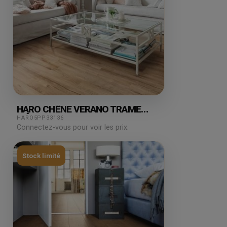
HARO CHÊNE VERANO TRAME
MÂT LOFT 1.38M²
HARO5PP33136
Connectez-vous pour voir les prix.
Stock limité