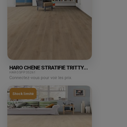
HARO CHÊNE STRATIFIÉ TRITTY
VENETO CREMA 1.98M²
HARO5PP35261
Connectez-vous pour voir les prix.
Stock limité