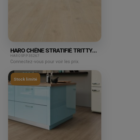
HARO CHÊNE STRATIFIÉ TRITTY
CAMPUS VENETO SABLE 2.49M²
HARO5PP35267
Connectez-vous pour voir les prix.
Stock limité