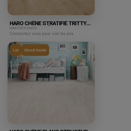
HARO CHÊNE STRATIFIÉ TRITTY
CAMPUS JUBILÉ PURO 7.47M²
HARO5PP34455
Connectez-vous pour voir les prix.
Lot
Stock limité