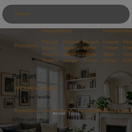
Panneau de gestion des cookies
Parquet
Parquet Massif
Parquet Flottan
Parquet
Parquet
Parquet
Parquet
Parq
Promotions
Massif
Massif
Massif
Flottant
Flot
Point de
Bâton
Lames
Bâton
Lam
Hongrie
Rompu
Droites
Rompu
Droi
Parquet
Voir toute la catégorie
Choisir une famille
Promotions
Parquet Massif
›
Parquet Flottant
›
Parquet S
Accueil
/
Foncé
Affiner votre choix
Préciser