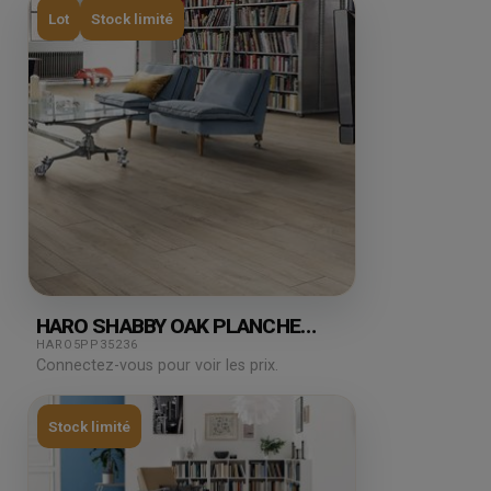
Lot
Stock limité
HARO SHABBY OAK PLANCHE
LARGE SOFT MAT TT90 8.88M²
HARO5PP35236
Connectez-vous pour voir les prix.
Stock limité