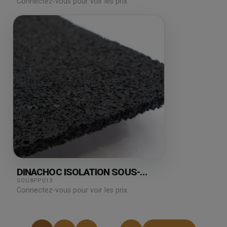
Connectez-vous pour voir les prix.
DINACHOC ISOLATION SOUS-
COUCHE S801 3MM 19DB
SOU8PP013
Connectez-vous pour voir les prix.