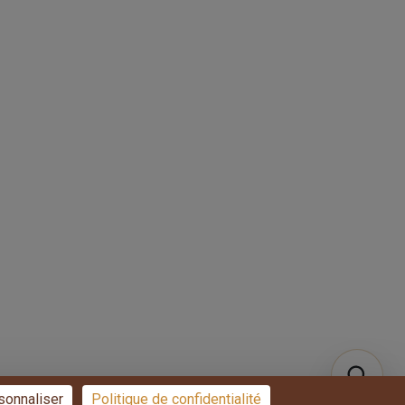
Blog
Conditions générales de
vente
Contact
Politique de
confidentialité
L’engagement
d’Overparquet pour la
préservation des forêts
Qui sommes-nous ?
+33 7 49 58 67 70
sonnaliser
Politique de confidentialité