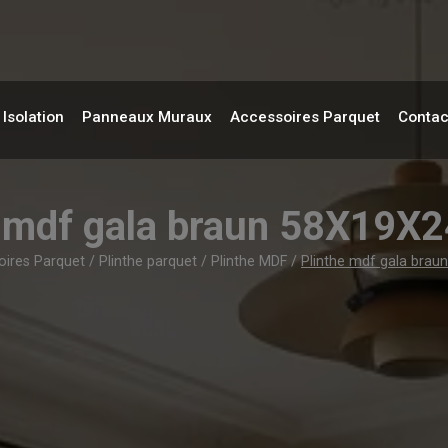
Isolation
Panneaux Muraux
Accessoires Parquet
Contac
e mdf gala braun 58X19
ires Parquet
/
Plinthe parquet
/
Plinthe MDF
/
Plinthe mdf gala br