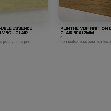
OUBLE ESSENCE
PLINTHE MDF FINITION 
AMBOU CLAIR
CLAIR 80X12MM
00MM
APLINPP1011
pour voir les prix.
Connectez-vous pour voir les pr
Espace
professionnel