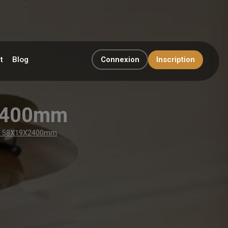
t
Blog
Connexion
Inscription
X2400mm
aun 58X19X2400mm