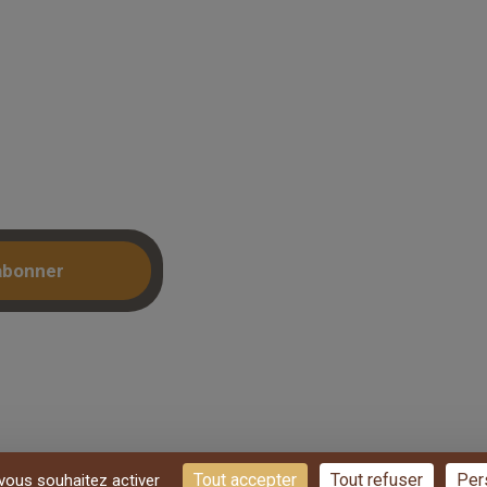
Mon compte /
Connexion
: accedez a
Créer un compte (KBIS)
ntrecollé et
etrait 3h.
abonner
Tout accepter
Tout refuser
Per
 vous souhaitez activer