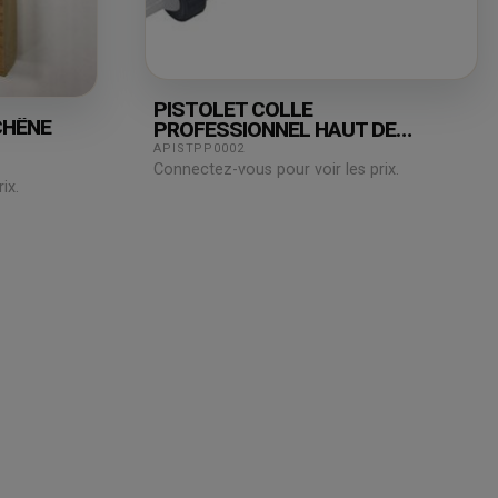
PISTOLET COLLE
CHÊNE
PROFESSIONNEL HAUT DE
GAMME 600ML
APISTPP0002
Connectez-vous pour voir les prix.
ix.
Juridique
Assistance
& Technique
Mentions légales