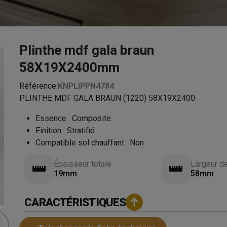
Plinthe mdf gala braun
58X19X2400mm
Référence:
KNPLIPPN4784
PLINTHE MDF GALA BRAUN (1220) 58X19X2400
Essence
:
Composite
Finition
:
Stratifié
Compatible sol chauffant
:
Non
Épaisseur totale
Largeur d
19mm
58mm
CARACTÉRISTIQUES