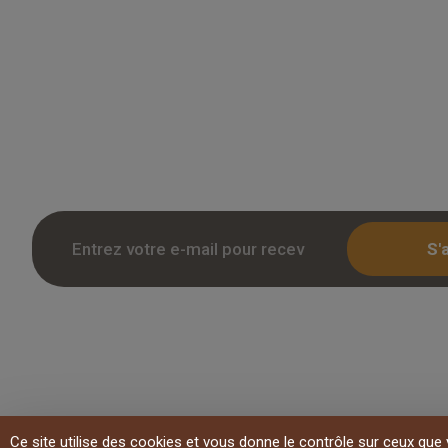
Grossiste en parquet pour professionnels 
des tarifs remises sur le chene massif, co
stratifie. Stock reel, livraison chantier et r
Inscription avec KBIS.
S'
Copyright 2026 Overparquet
Ce site utilise des cookies et vous donne le contrôle sur ceux que