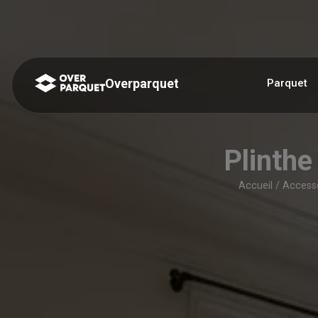
Panneau de gestion des cookies
Overparquet
Parquet
Plinth
Accueil
/
Accesso