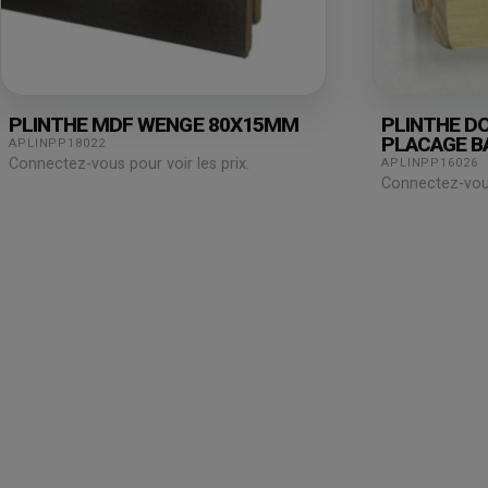
PLINTHE MDF WENGE 80X15MM
PLINTHE D
PLACAGE B
APLINPP18022
80X15X25
Connectez-vous pour voir les prix.
APLINPP16026
Connectez-vous 