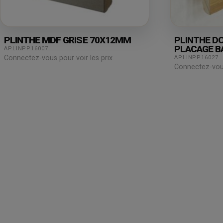
PLINTHE MDF GRISE 70X12MM
PLINTHE D
PLACAGE B
APLINPP16007
80X15X25
Connectez-vous pour voir les prix.
APLINPP16027
Connectez-vous 