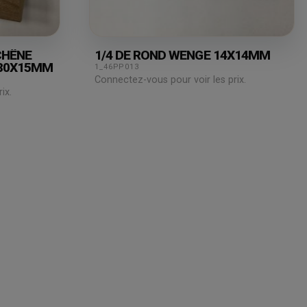
CHÊNE
1/4 DE ROND WENGE 14X14MM
 80X15MM
1_46PP013
Connectez-vous pour voir les prix.
ix.
Juridique
Assistance
& Technique
Mentions légales
Blog
Conditions générales de