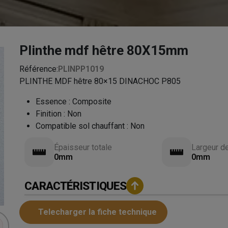
Plinthe mdf hêtre 80X15mm
Référence:
PLINPP1019
PLINTHE MDF hêtre 80×15 DINACHOC P805
Essence
:
Composite
Finition
:
Non
Compatible sol chauffant
:
Non
Épaisseur totale
Largeur d
0mm
0mm
CARACTÉRISTIQUES
Telecharger la fiche technique