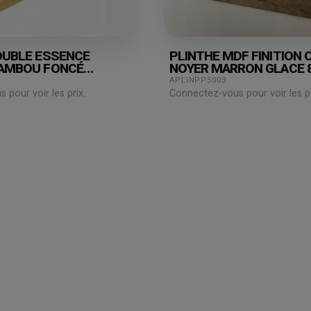
OUBLE ESSENCE
PLINTHE MDF FINITION 
AMBOU FONCÉ
NOYER MARRON GLACE
00MM
APLINPP5003
pour voir les prix.
Connectez-vous pour voir les pr
Espace
professionnel
Mon compte /