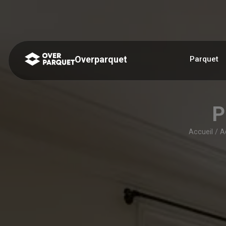
Panneau de gestion des cookies
Overparquet
Parquet
P
Accueil
/
A